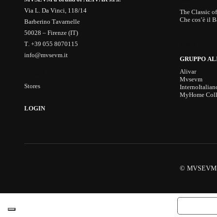
Via L. Da Vinci, 118/14
The Classic o
Che cos’è il 
Barberino Tavarnelle
50028 – Firenze (IT)
T. +39 055 8070115
GRUPPO AL
info@mvsevm.it
GRUPPO AL
Alivar
STORE
Mvsevm
Stores
InternoItalian
MyHome Coll
LOGIN
© MVSEVM a 
Informat