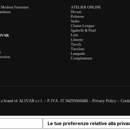
f Modern Furniture
ATELIER ONLINE
Bauhaus
Divani
Poltrone
Sedie
Chaise Longue
IVAR
Sgabelli & Pouf
Letti
IVAR
Librerie
Tavoli
Tavolini
o
Lampade
ection
Complementi
brand of ALIVAR s.r.l. – P.IVA: IT 04295660486 –
Privacy Policy
–
Cooki
iva sulla raccolta
Le tue preferenze relative alla priva