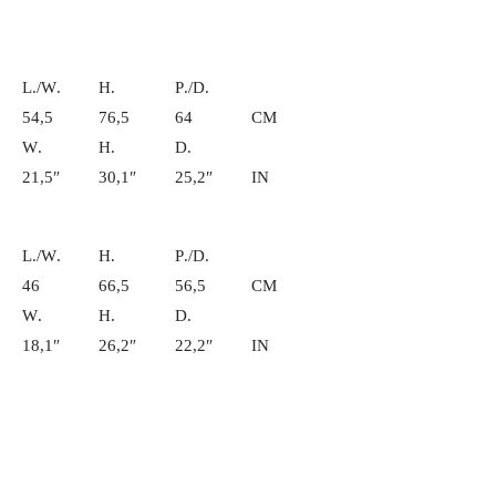
L./W.
H.
P./D.
54,5
76,5
64
CM
W.
H.
D.
21,5″
30,1″
25,2″
IN
L./W.
H.
P./D.
46
66,5
56,5
CM
W.
H.
D.
18,1″
26,2″
22,2″
IN